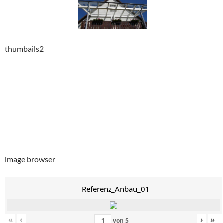
thumbails2
image browser
Referenz_Anbau_01
«
‹
›
»
von
5