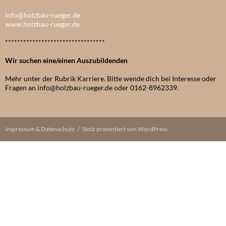
info@holzbau-rueger.de
www.holzbau-rueger.de
*********************************
Wir suchen eine/einen Auszubildenden
Mehr unter der Rubrik Karriere. Bitte wende dich bei Interesse oder
Fragen an info@holzbau-rueger.de oder 0162-8962339.
Impressum & Datenschutz
Stolz präsentiert von WordPress