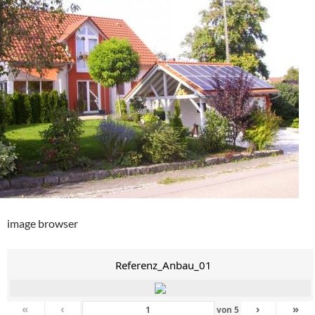
image browser
Referenz_Anbau_01
«
‹
›
»
von
5