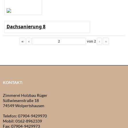
Dachsanierung 8
«
‹
von
2
›
»
KONTAKT:
Zimmerei Holzbau Rüger
Süßwiesenstraße 18
74549 Wolpertshausen
Telefon: 07904-9429970
Mobil: 0162-8962339
Fax: 07904-9429973