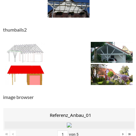
thumbails2
image browser
Referenz_Anbau_01
«
‹
›
»
von
5