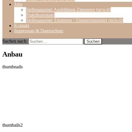
Jobs
Stellenanzeige Ausbildung Zimmerer (m/w/d)
Praktikumstage
Stellenanzeige Zimmerer / Zimmerermeister (m/w/d)
Kontakt
Impressum & Datenschutz
Suchen nach:
Anbau
thumbnails
thumbails2