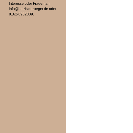
Interesse oder Fragen an
info@holzbau-rueger.de oder
0162-8962339.