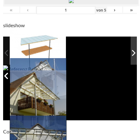
«
‹
›
»
von
5
slideshow
Compackt album