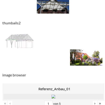
thumbails2
image browser
Referenz_Anbau_01
«
‹
›
»
von
5