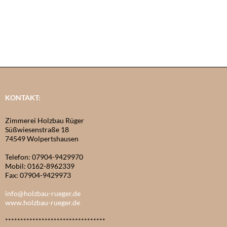
KONTAKT:
Zimmerei Holzbau Rüger
Süßwiesenstraße 18
74549 Wolpertshausen
Telefon: 07904-9429970
Mobil: 0162-8962339
Fax: 07904-9429973
info@holzbau-rueger.de
www.holzbau-rueger.de
*********************************