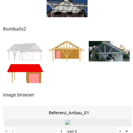
thumbails2
image browser
Referenz_Anbau_01
«
‹
›
»
von
5