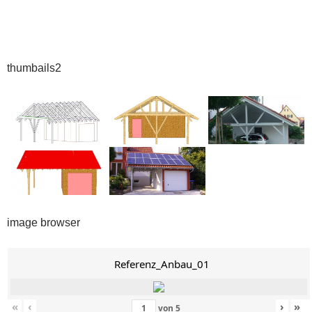
thumbails2
image browser
Referenz_Anbau_01
«
‹
›
»
von
5