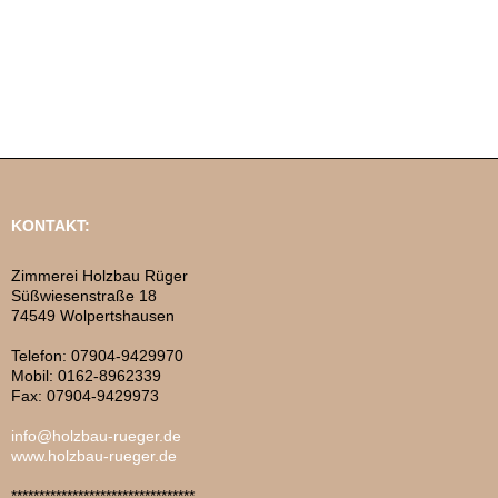
KONTAKT:
Zimmerei Holzbau Rüger
Süßwiesenstraße 18
74549 Wolpertshausen
Telefon: 07904-9429970
Mobil: 0162-8962339
Fax: 07904-9429973
info@holzbau-rueger.de
www.holzbau-rueger.de
*********************************