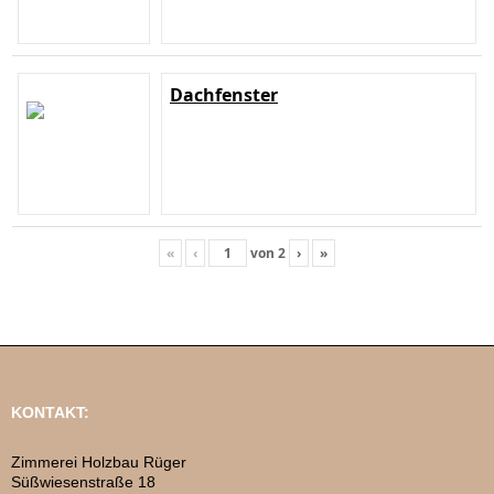
Dachfenster
«
‹
von
2
›
»
KONTAKT:
Zimmerei Holzbau Rüger
Süßwiesenstraße 18