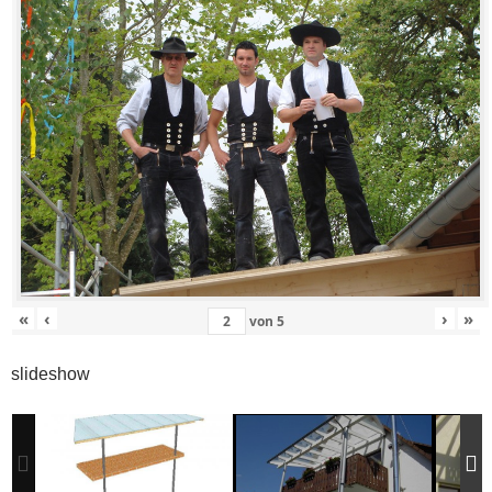
«
‹
›
»
von
5
slideshow