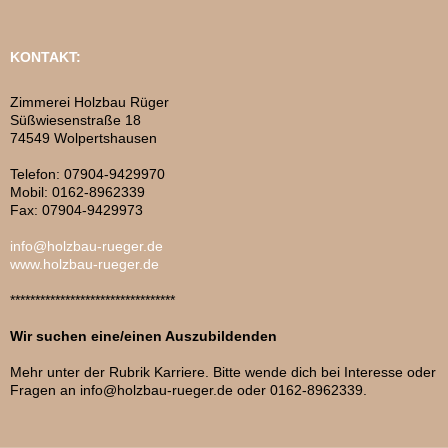
KONTAKT:
Zimmerei Holzbau Rüger
Süßwiesenstraße 18
74549 Wolpertshausen
Telefon: 07904-9429970
Mobil: 0162-8962339
Fax: 07904-9429973
info@holzbau-rueger.de
www.holzbau-rueger.de
*********************************
Wir suchen eine/einen Auszubildenden
Mehr unter der Rubrik Karriere. Bitte wende dich bei Interesse oder
Fragen an info@holzbau-rueger.de oder 0162-8962339.