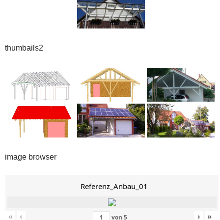
thumbails2
image browser
Referenz_Anbau_01
«
‹
›
»
von
5