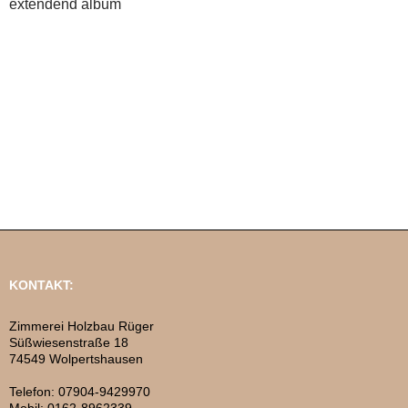
extendend album
KONTAKT:
Zimmerei Holzbau Rüger
Süßwiesenstraße 18
74549 Wolpertshausen
Telefon: 07904-9429970