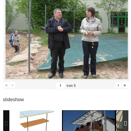
«
‹
›
»
von
5
slideshow