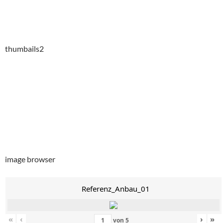
thumbails2
image browser
Referenz_Anbau_01
«
‹
›
»
von
5