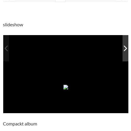
slideshow
Compackt album