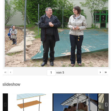
«
‹
›
»
von
5
slideshow