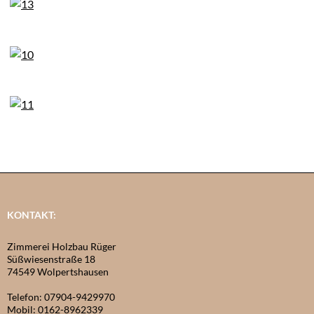
KONTAKT:
Zimmerei Holzbau Rüger
Süßwiesenstraße 18
74549 Wolpertshausen
Telefon: 07904-9429970
Mobil: 0162-8962339