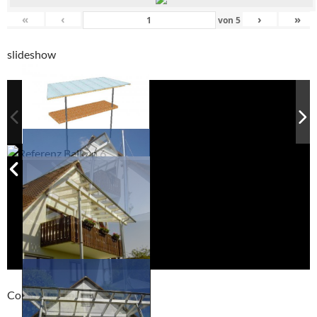
«
‹
›
»
von
5
slideshow
Compackt album