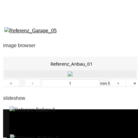
image browser
Referenz_Anbau_01
«
‹
›
»
von
5
slideshow