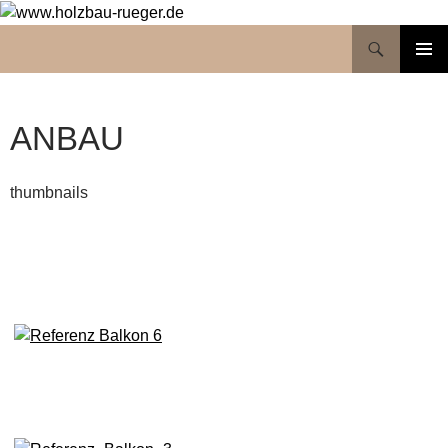
Suchen
www.holzbau-rueger.de
ZUM
PRIMÄR
INHALT
MENÜ
SPRINGEN
ANBAU
thumbnails