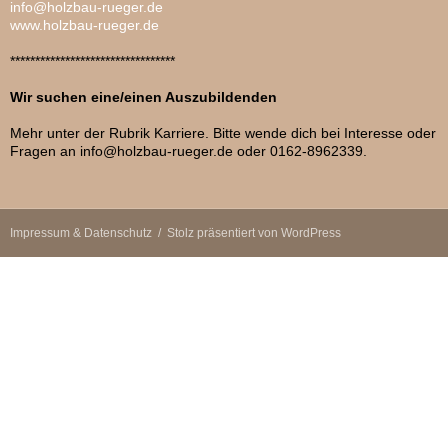
info@holzbau-rueger.de
www.holzbau-rueger.de
*********************************
Wir suchen eine/einen Auszubildenden
Mehr unter der Rubrik Karriere. Bitte wende dich bei Interesse oder
Fragen an info@holzbau-rueger.de oder 0162-8962339.
Impressum & Datenschutz
Stolz präsentiert von WordPress