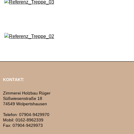
KONTAKT:
Zimmerei Holzbau Rüger
Süßwiesenstraße 18
74549 Wolpertshausen
Telefon: 07904-9429970
Mobil: 0162-8962339
Fax: 07904-9429973