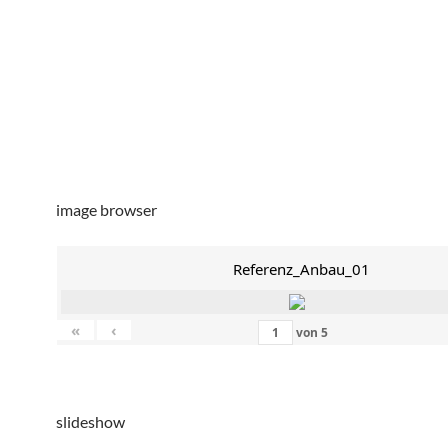
image browser
Referenz_Anbau_01
«
‹
von
5
slideshow