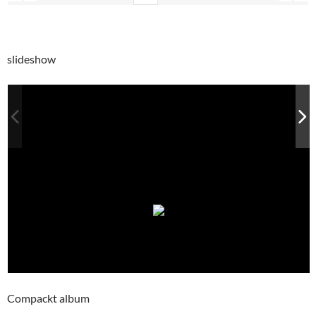
slideshow
Compackt album