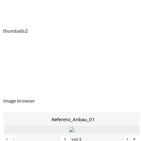
thumbails2
image browser
Referenz_Anbau_01
«
‹
›
»
von
5