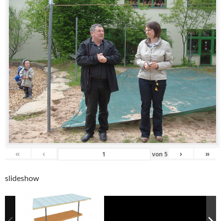
«
‹
›
»
von
5
slideshow