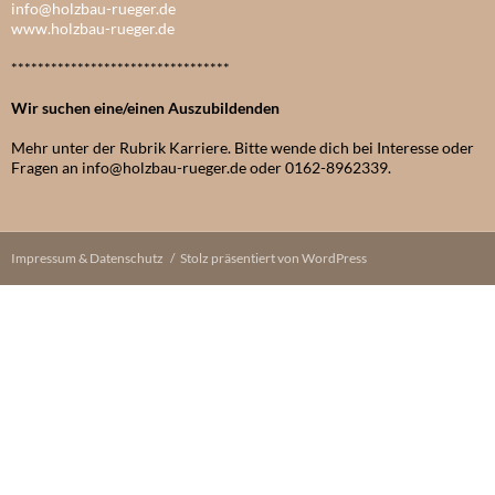
info@holzbau-rueger.de
www.holzbau-rueger.de
*********************************
Wir suchen eine/einen Auszubildenden
Mehr unter der Rubrik Karriere. Bitte wende dich bei Interesse oder
Fragen an info@holzbau-rueger.de oder 0162-8962339.
Impressum & Datenschutz
Stolz präsentiert von WordPress