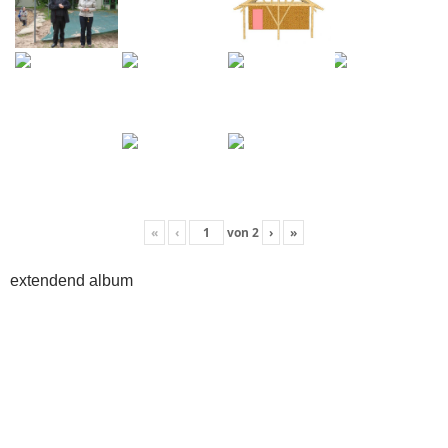
«
‹
von
2
›
»
extendend album