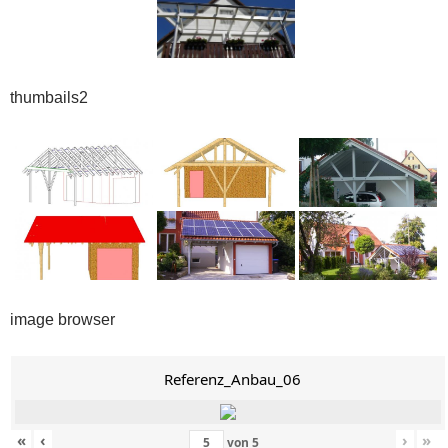
thumbails2
image browser
Referenz_Anbau_06
«
‹
›
»
von
5