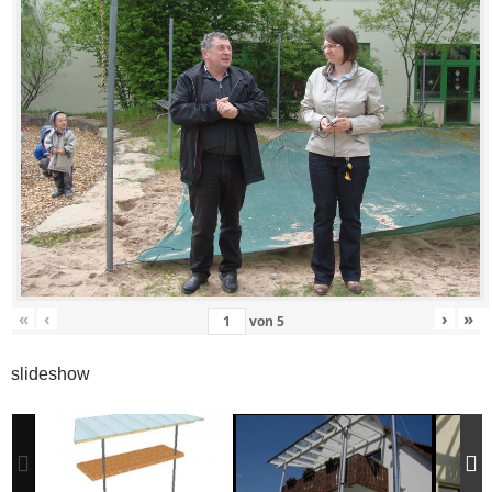
«
‹
›
»
von
5
slideshow