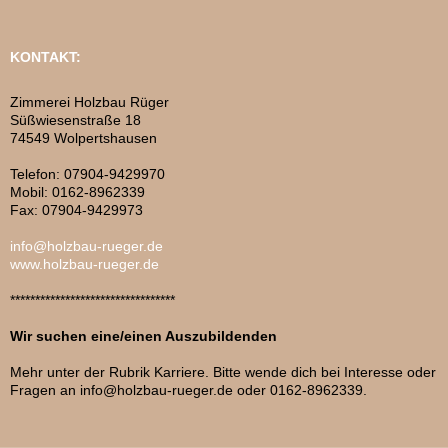
KONTAKT:
Zimmerei Holzbau Rüger
Süßwiesenstraße 18
74549 Wolpertshausen
Telefon: 07904-9429970
Mobil: 0162-8962339
Fax: 07904-9429973
info@holzbau-rueger.de
www.holzbau-rueger.de
*********************************
Wir suchen eine/einen Auszubildenden
Mehr unter der Rubrik Karriere. Bitte wende dich bei Interesse oder
Fragen an info@holzbau-rueger.de oder 0162-8962339.