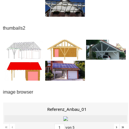
thumbails2
image browser
Referenz_Anbau_01
«
‹
›
»
von
5