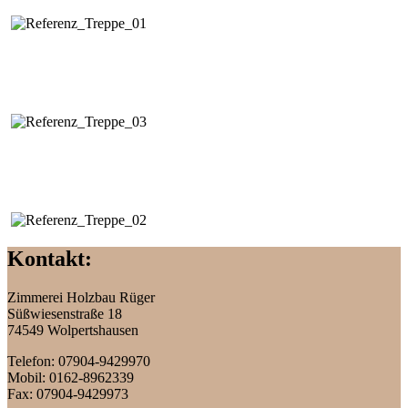
Kontakt:
Zimmerei, Holzbau und vieles mehr
Zimmerei Holzbau Rüger
Süßwiesenstraße 18
74549 Wolpertshausen
Telefon: 07904-9429970
Mobil: 0162-8962339
Fax: 07904-9429973