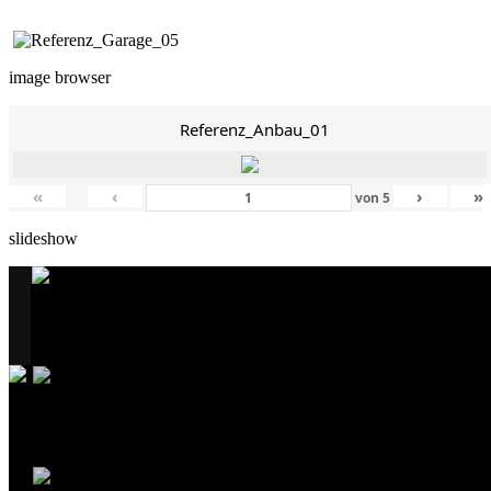
image browser
Referenz_Anbau_01
«
‹
›
»
von
5
slideshow