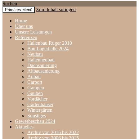
Suchen
Zum Inhalt springen
Primäres Menü
www.holzbau-rueger.de
Home
Über uns
Unsere Leistungen
Referenzen
Hallenbau Rüger 2010
Bau Lagerhalle 2024
Neubau
Hallenneubau
Dachsanierung
Altbausanierung
Anbau
Carport
Garagen
Gauben
Vordächer
Gartenhäuser
Wintergärten
Sonstiges
Gewerbeschau 2024
Aktuelles
Archiv von 2016 bis 2022
Archiv von 2006 bis 2015