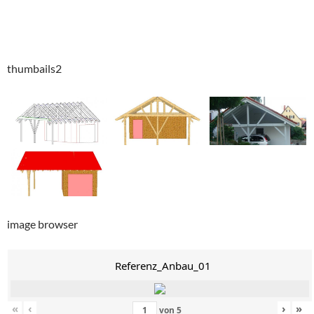
thumbails2
image browser
Referenz_Anbau_01
«
‹
›
»
von
5