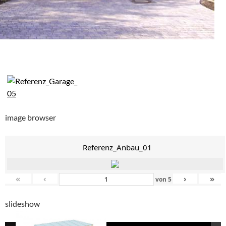
image browser
Referenz_Anbau_01
«
‹
›
»
von
5
slideshow