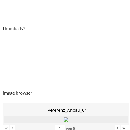
thumbails2
image browser
Referenz_Anbau_01
«
‹
›
»
von
5