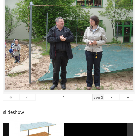
«
‹
›
»
von
5
slideshow