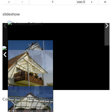
«
‹
›
»
von
5
slideshow
Compackt album