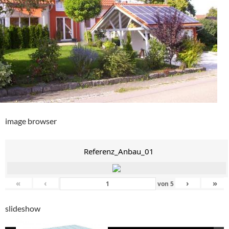
image browser
Referenz_Anbau_01
«
‹
›
»
von
5
slideshow