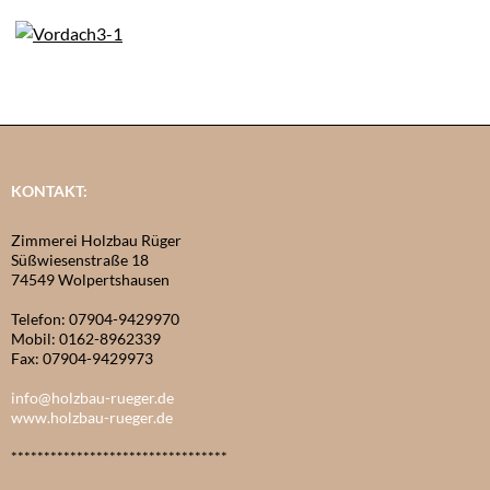
KONTAKT:
Zimmerei Holzbau Rüger
Süßwiesenstraße 18
74549 Wolpertshausen
Telefon: 07904-9429970
Mobil: 0162-8962339
Fax: 07904-9429973
info@holzbau-rueger.de
www.holzbau-rueger.de
*********************************