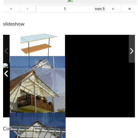
«
‹
›
»
von
5
slideshow
Compackt album