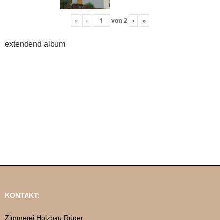
«
‹
von
2
›
»
extendend album
KONTAKT:
Zimmerei Holzbau Rüger