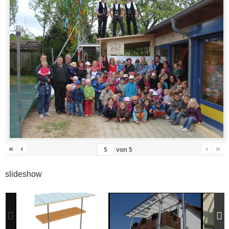
«
‹
›
»
von
5
slideshow