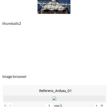
thumbails2
image browser
Referenz_Anbau_01
«
‹
›
»
von
5