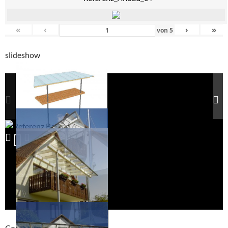
«
‹
›
»
von
5
slideshow
Compackt album