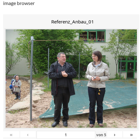
image browser
Referenz_Anbau_01
«
‹
›
»
von
5