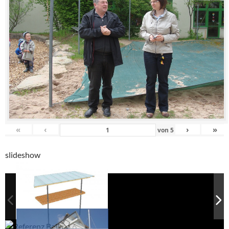
«
‹
›
»
von
5
slideshow