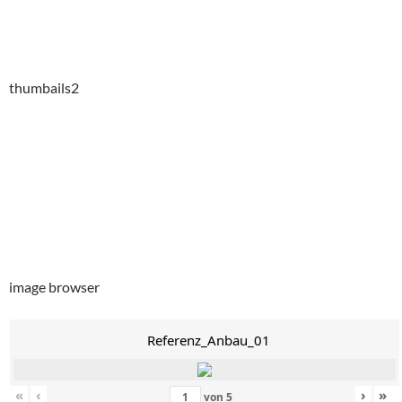
thumbails2
image browser
Referenz_Anbau_01
«
‹
›
»
von
5