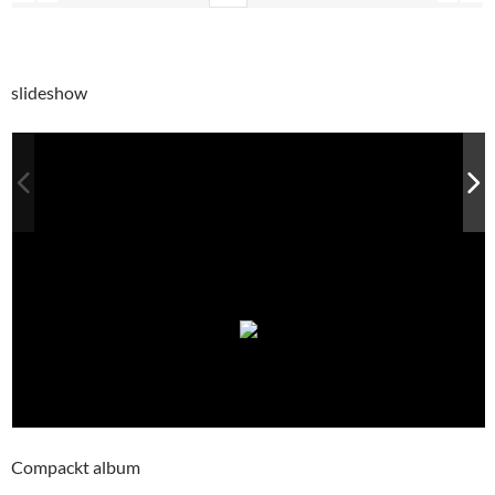
slideshow
Compackt album