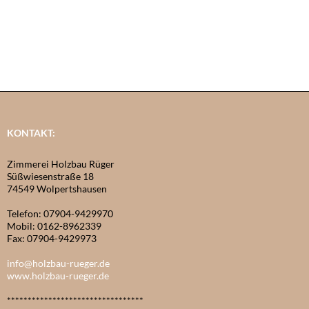
KONTAKT:
Zimmerei Holzbau Rüger
Süßwiesenstraße 18
74549 Wolpertshausen
Telefon: 07904-9429970
Mobil: 0162-8962339
Fax: 07904-9429973
info@holzbau-rueger.de
www.holzbau-rueger.de
*********************************