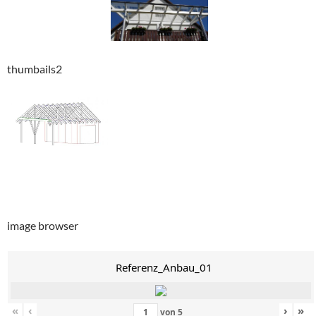
thumbails2
image browser
Referenz_Anbau_01
«
‹
›
»
von
5