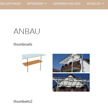
ERE LEISTUNGEN
REFERENZEN
GEWERBESCHAU 2024
AKTUELLES
ANBAU
thumbnails
thumbails2