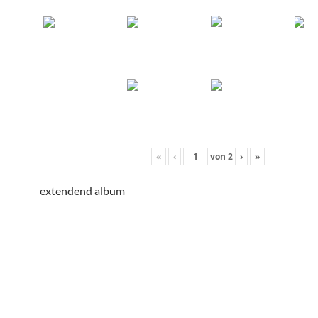
«
‹
von
2
›
»
extendend album