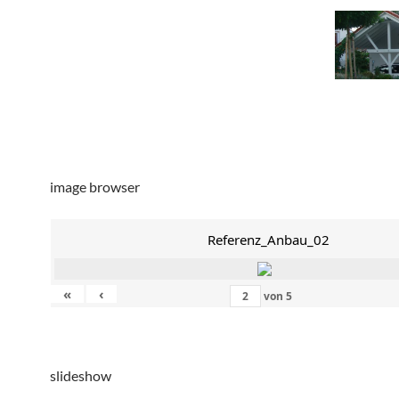
image browser
Referenz_Anbau_02
«
‹
von
5
slideshow