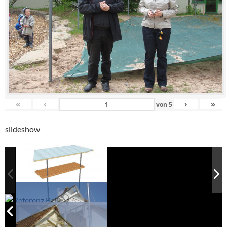
«
‹
›
»
von
5
slideshow