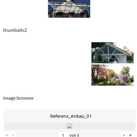
thumbails2
image browser
Referenz_Anbau_01
«
‹
›
»
von
5