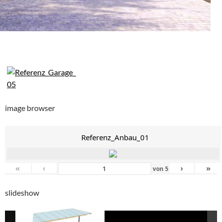
image browser
Referenz_Anbau_01
«
‹
›
»
von
5
slideshow