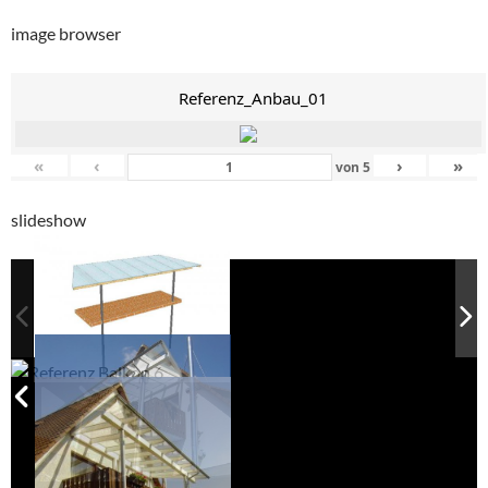
image browser
Referenz_Anbau_01
«
‹
›
»
von
5
slideshow