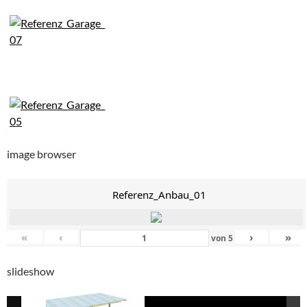
image browser
Referenz_Anbau_01
«
‹
›
»
von
5
slideshow