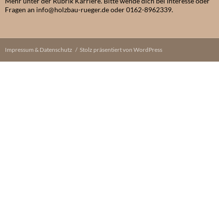
Mehr unter der Rubrik Karriere. Bitte wende dich bei Interesse oder
Fragen an info@holzbau-rueger.de oder 0162-8962339.
Impressum & Datenschutz
Stolz präsentiert von WordPress