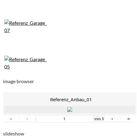
image browser
Referenz_Anbau_01
«
‹
›
»
von
5
slideshow