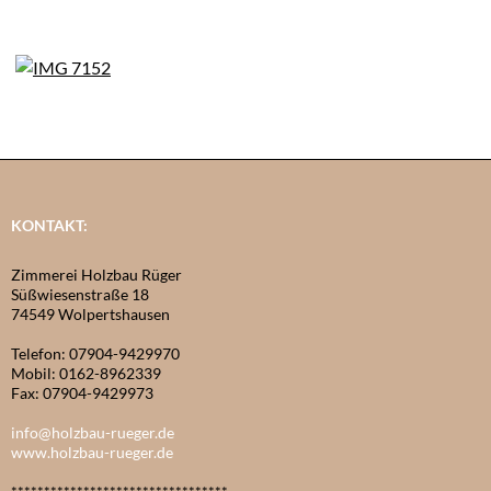
KONTAKT:
Zimmerei Holzbau Rüger
Süßwiesenstraße 18
74549 Wolpertshausen
Telefon: 07904-9429970
Mobil: 0162-8962339
Fax: 07904-9429973
info@holzbau-rueger.de
www.holzbau-rueger.de