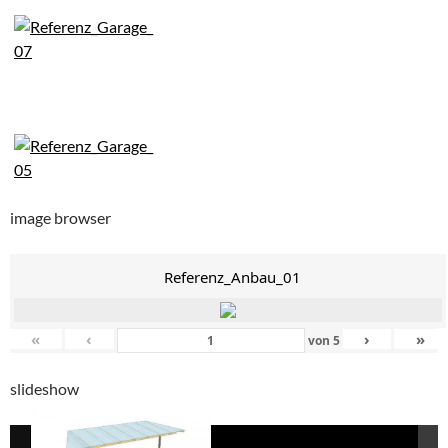
image browser
Referenz_Anbau_01
«
‹
›
»
von
5
slideshow