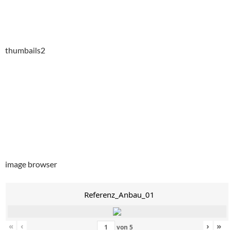
thumbails2
image browser
Referenz_Anbau_01
«
‹
›
»
von
5