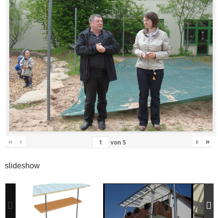
«
‹
›
»
von
5
slideshow