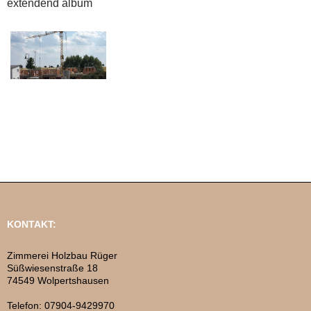
extendend album
KONTAKT:
Zimmerei Holzbau Rüger
Süßwiesenstraße 18
74549 Wolpertshausen
Telefon: 07904-9429970