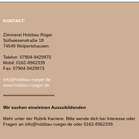
KONTAKT:
Zimmerei Holzbau Rüger
Süßwiesenstraße 18
74549 Wolpertshausen
Telefon: 07904-9429970
Mobil: 0162-8962339
Fax: 07904-9429973
info@holzbau-rueger.de
www.holzbau-rueger.de
*********************************
Wir suchen eine/einen Auszubildenden
Mehr unter der Rubrik Karriere. Bitte wende dich bei Interesse oder
Fragen an info@holzbau-rueger.de oder 0162-8962339.