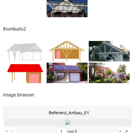
thumbails2
image browser
Referenz_Anbau_01
«
‹
›
»
von
5