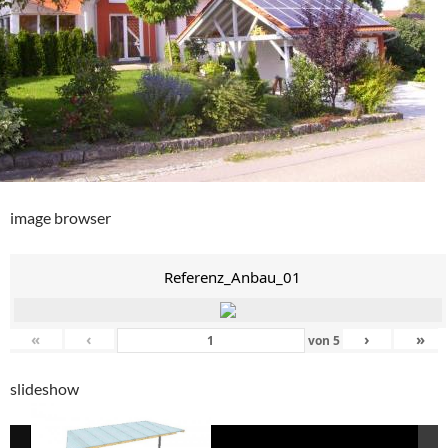
image browser
Referenz_Anbau_01
«
‹
›
»
von
5
slideshow