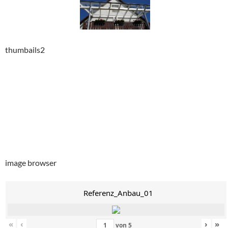
thumbails2
image browser
Referenz_Anbau_01
«
‹
›
»
von
5